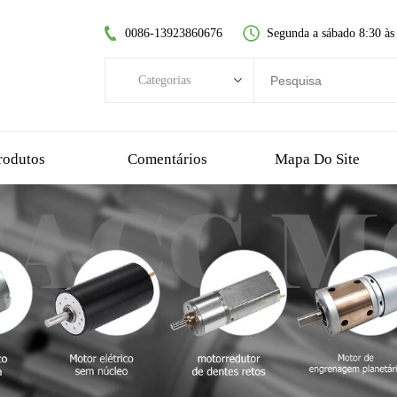
0086-13923860676
Segunda a sábado 8:30 às
Categorias
Categorias
motor DC sem escovas
rodutos
Comentários
Mapa Do Site
motor dc sem núcleo
motorredutor de dentes retos
motor dc escovado
motor sem escova sem núcleo
motorredutor planetário
motorredutor de plástico
motorredutor sem-fim