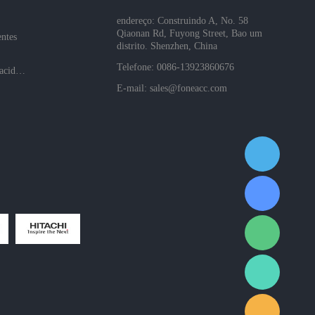
endereço: Construindo A, No. 58
Qiaonan Rd, Fuyong Street, Bao um
entes
distrito. Shenzhen, China
Telefone: 0086-13923860676
Políticas de privacidade da empresa
E-mail:
sales@foneacc.com