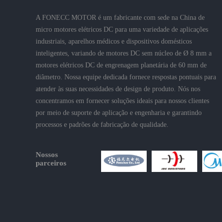
A FONECC MOTOR é um fabricante com sede na China de
micro motores elétricos DC para uma variedade de aplicações
industriais, aparelhos médicos e dispositivos domésticos
inteligentes, variando de motores DC sem núcleo de Ø 8 mm a
motores elétricos DC de engrenagem planetária de 60 mm de
diâmetro. Nossa equipe dedicada fornece respostas pontuais para
atender às suas necessidades de design de produto. Nós nos
concentramos em fornecer soluções ideais para nossos clientes
por meio de suporte de aplicação e engenharia e garantindo
processos e padrões de fabricação de qualidade.
Nossos
parceiros