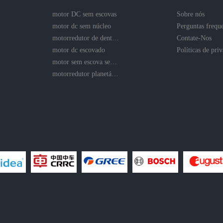
motor DC sem escovas
Sobre nós
motor dc sem núcleo
Perguntas frequ
motorredutor de dentes retos
Contate-Nos
motor dc escovado
motor sem escova sem núcleo
motorredutor planetário